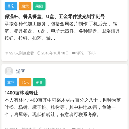
其它
启示
果园
保温杯、餐具餐盘、U盘、五金零件激光刻字刻号
承接各种代加工服务，包括金属名片制作 手机后壳 、钢
笔、餐具餐盘、 u盘 、电子元器件、各种键盘、卫浴洁具
按钮、拉链、扣环、轴…
927人浏览查看
2016年10月18日
评论一下(0)
游客
其它
启示
宾县
1400亩林地转让
本人有林地1400亩其中可采木材占百分之八十，树种为落
叶松、杨树、樟子松、柞树等，其中耕地20亩，鱼池一
个，房屋等。现低价转让，有意者可联系考察。