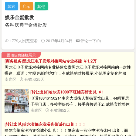
其它
启示
其他
娱乐金蛋批发
各种庆典**金蛋批发
1779人浏览查看
2017年4月24日
评论一下(0)
置顶信息随机展示
[商务服务]黑龙江电子卖场对接网站专业搭建
￥1.2
万
黑龙江电子卖场对接网站专业搭建负责黑龙江电子卖场对接网站的一次性
搭建、联调；常规更新维护3年，有成熟的对接展示;小范围定制化的服
务，让您感受到不同于市场上的大众化的服务水平。15年网站建设经验，
南岗区
有效期25天
欢迎来电咨询。
[转让出兑]哈尔滨1000平旺铺宾馆出兑
￥1
电话18846150214南岗大成街人和街宾馆出兑，44间客房
千平门店，多校旁好停车，接手直接送干2. 成熟宾馆整体
转让，南岗十字路口大门脸，客源稳定租金划算，有意私
南岗区
有效期52天
聊看房3. 寻接手老板！南岗宾馆44间房，周边学校多，停
车方便，因个人原因年纪小实在无心经营，有需要可随时
[转让出兑]哈尔滨肇东洗浴宾馆诚心出兑！！！
联系，详细可谈
哈尔滨肇东洗浴宾馆诚心出兑！！！肇东市一营业中洗浴休闲 出兑，面