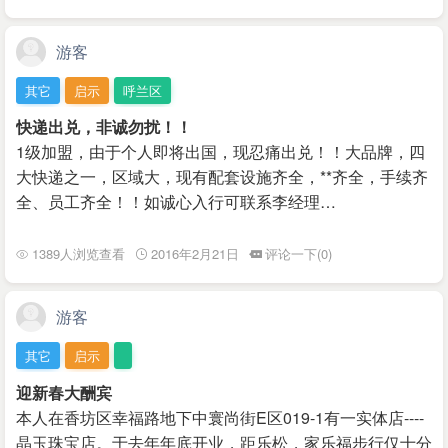
游客
其它
启示
呼兰区
快递出兑，非诚勿扰！！
1级加盟，由于个人即将出国，现忍痛出兑！！大品牌，四
大快递之一，区域大，现有配套设施齐全，**齐全，手续齐
全、员工齐全！！如诚心入行可联系李经理…
1389人浏览查看
2016年2月21日
评论一下(0)
游客
其它
启示
迎新春大酬宾
本人在香坊区幸福路地下中寰尚街E区019-1有一实体店----
晶玉珠宝店。于去年年底开业，距乐松，家乐福步行仅十分