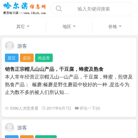
输入关键词搜索
其它
地区
价格
游客
其它
启示
尚志市
销售正宗帽儿山山产品，干豆腐，蜂蜜及熟食
本人常年经营正宗帽儿山---山产品，干豆腐，蜂蜜，煎饼及
熟食产品； 榛蘑:榛蘑是野生蘑菇中较好的一种 ,是迄今为
止为数不多的被人们所认知…
3396人浏览查看
2017年6月7日
评论一下(0)
游客