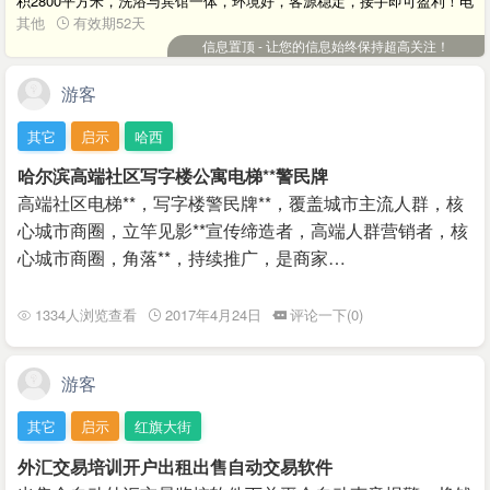
积2800平方米，洗浴与宾馆一体，环境好，客源稳定，接手即可盈利！电
话15663517567，非诚勿扰！
其他
有效期52天
信息置顶 - 让您的信息始终保持超高关注！
游客
其它
启示
哈西
哈尔滨高端社区写字楼公寓电梯**警民牌
高端社区电梯**，写字楼警民牌**，覆盖城市主流人群，核
心城市商圈，立竿见影**宣传缔造者，高端人群营销者，核
心城市商圈，角落**，持续推广，是商家…
1334人浏览查看
2017年4月24日
评论一下(0)
游客
其它
启示
红旗大街
外汇交易培训开户出租出售自动交易软件