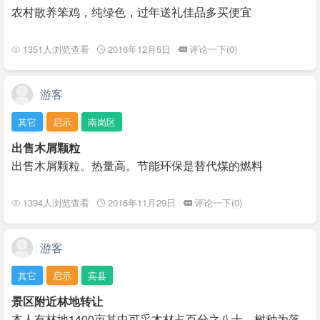
农村散养笨鸡，纯绿色，过年送礼佳品多买便宜
1351人浏览查看
2016年12月5日
评论一下(0)
游客
其它
启示
南岗区
出售木屑颗粒
出售木屑颗粒。热量高。节能环保是替代煤的燃料
1394人浏览查看
2016年11月29日
评论一下(0)
游客
其它
启示
宾县
景区附近林地转让
本人有林地1400亩其中可采木材占百分之八十，树种为落