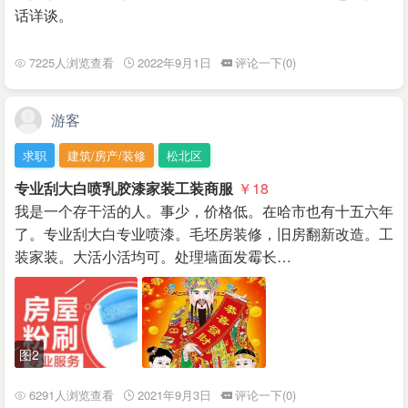
话详谈。
7225人浏览查看
2022年9月1日
评论一下(0)
游客
求职
建筑/房产/装修
松北区
专业刮大白喷乳胶漆家装工装商服
￥18
我是一个存干活的人。事少，价格低。在哈市也有十五六年
了。专业刮大白专业喷漆。毛坯房装修，旧房翻新改造。工
装家装。大活小活均可。处理墙面发霉长…
图2
6291人浏览查看
2021年9月3日
评论一下(0)