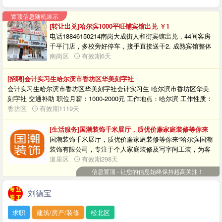
置顶信息随机展示
[转让出兑]哈尔滨1000平旺铺宾馆出兑
￥1
电话18846150214南岗大成街人和街宾馆出兑，44间客房
千平门店，多校旁好停车，接手直接送干2. 成熟宾馆整体
转让，南岗十字路口大门脸，客源稳定租金划算，有意私
南岗区
有效期6天
聊看房3. 寻接手老板！南岗宾馆44间房，周边学校多，停
车方便，因个人原因年纪小实在无心经营，有需要可随时
[招聘]会计实习生哈尔滨市香坊区华美刻字社
联系，详细可谈
会计实习生哈尔滨市香坊区华美刻字社会计实习生 哈尔滨市香坊区华美
刻字社 交通补助 职位月薪：1000-2000元 工作地点：哈尔滨 工作性质：
实习 工作年限：经验不限 学历：不限 招聘人数：6人 职位类别：实习生
香坊区
有效期1119天
职位描述 学习录凭证、报税，要求应届毕业生或在校学生，有工资，双
休。 工作地址 香坊区二新头道街10号3单元1层3号 15004668741 邮
[生活服务]国潮装饰千米展厅，质优价廉家庭装修等你来
箱1029362837@qq.com
国潮装饰千米展厅，质优价廉家庭装修等你来“哈尔滨国潮
装饰有限公司，专注于个人家庭装修及写字间工装，为客
户提供专业的轻工辅料、大包系统配套装修解决方案。在
道里区
有效期298天
目前质量参差不齐当下，为每个家庭制造一面“透明的装
信息置顶 - 让您的信息始终保持超高关注！
修”，让客户体验良好的装修，舒适的家居环境。 提供质优
价廉的装修服务，说在哈尔滨信息网上看到拨打电话享受
刘德宝
优惠政策！
求职
建筑/房产/装修
松北区