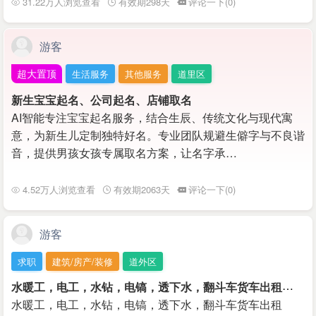
31.22万人浏览查看
有效期298天
评论一下(0)
游客
超大置顶
生活服务
其他服务
道里区
新生宝宝起名、公司起名、店铺取名
AI智能专注宝宝起名服务，结合生辰、传统文化与现代寓
意，为新生儿定制独特好名。专业团队规避生僻字与不良谐
音，提供男孩女孩专属取名方案，让名字承…
4.52万人浏览查看
有效期2063天
评论一下(0)
游客
求职
建筑/房产/装修
道外区
水
暖工，电工，水钻，电镐，透下水，翻斗车货车出租
￥500
水暖工，电工，水钻，电镐，透下水，翻斗车货车出租