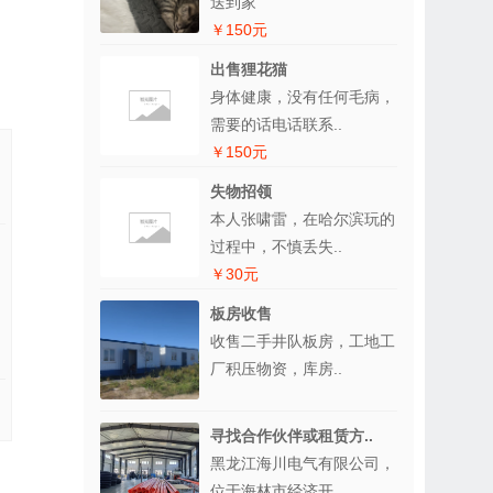
送到家
￥150元
出售狸花猫
身体健康，没有任何毛病，
需要的话电话联系..
￥150元
失物招领
本人张啸雷，在哈尔滨玩的
过程中，不慎丢失..
￥30元
板房收售
收售二手井队板房，工地工
厂积压物资，库房..
寻找合作伙伴或租赁方..
黑龙江海川电气有限公司，
位于海林市经济开..