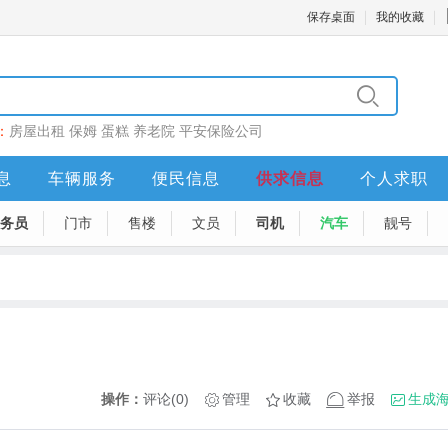
保存桌面
我的收藏
：
房屋出租
保姆
蛋糕
养老院
平安保险公司
息
车辆服务
便民信息
供求信息
个人求职
务员
门市
售楼
文员
司机
汽车
靓号
操作：
评论(0)
管理
收藏
举报
生成