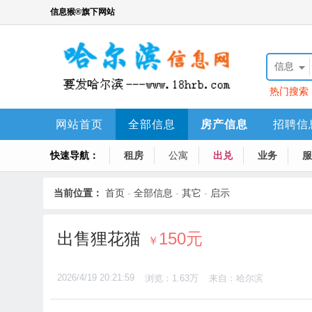
信息猴®旗下网站
信息
热门搜索
网站首页
全部信息
房产信息
招聘信
快速导航：
培训活动
租房
公寓
出兑
业务
服
当前位置：
首页
-
全部信息
-
其它
-
启示
出售狸花猫
150元
￥
2026/4/19 20:21:59
浏览：1.63万
来自：哈尔滨