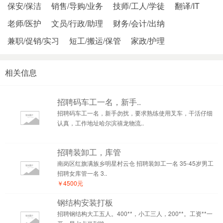
保安/保洁
销售/导购/业务
技师/工人/学徒
翻译/IT
老师/医护
文员/行政/助理
财务/会计/出纳
兼职/促销/实习
短工/搬运/保管
家政/护理
相关信息
招聘码车工一名，新手..
招聘码车工一名，新手勿扰，要求熟练使用叉车，干活仔细
认真，工作地址哈尔滨禧龙物流..
招聘装卸工，库管
南岗区红旗满族乡明星村云仓 招聘装卸工一名 35-45岁男工
招聘女库管一名 3..
￥4500元
钢结构安装打板
招聘钢结构大工五人。400**，小工三人，200**。工资**一