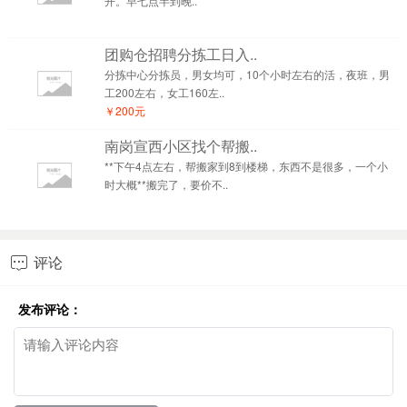
开。早七点半到晚..
团购仓招聘分拣工日入..
分拣中心分拣员，男女均可，10个小时左右的活，夜班，男
工200左右，女工160左..
￥200元
南岗宣西小区找个帮搬..
**下午4点左右，帮搬家到8到楼梯，东西不是很多，一个小
时大概**搬完了，要价不..
评论

发布评论：